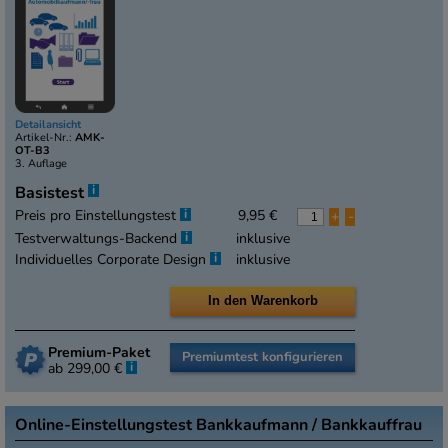
Detailansicht
Artikel-Nr.:
AMK-
OT-B3
3. Auflage
i
Basistest
i
Preis pro Einstellungstest
9,95 €
+
-
i
Testverwaltungs-Backend
inklusive
i
Individuelles Corporate Design
inklusive
Premium-Paket
Premiumtest konfigurieren
i
ab 299,00 €
Online-Einstellungstest Bankkaufmann / Bankkauffrau