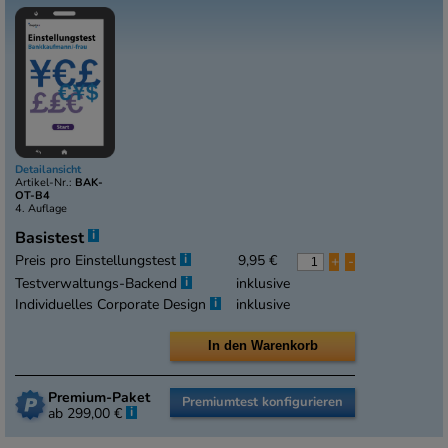
Detailansicht
Artikel-Nr.:
BAK-
OT-B4
4. Auflage
i
Basistest
i
Preis pro Einstellungstest
9,95 €
+
-
i
Testverwaltungs-Backend
inklusive
i
Individuelles Corporate Design
inklusive
Premium-Paket
Premiumtest konfigurieren
i
ab 299,00 €