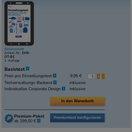
Detailansicht
Artikel-Nr.:
EHK-
OT-B1
1. Auflage
i
Basistest
i
Preis pro Einstellungstest
9,95 €
+
-
i
Testverwaltungs-Backend
inklusive
i
Individuelles Corporate Design
inklusive
Premium-Paket
Premiumtest konfigurieren
i
ab 299,00 €