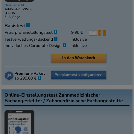
Detailansicht
Artikel-Nr.:
VWF-
OT-B5
5. Auflage
i
Basistest
i
Preis pro Einstellungstest
9,95 €
+
-
i
Testverwaltungs-Backend
inklusive
i
Individuelles Corporate Design
inklusive
Premium-Paket
Premiumtest konfigurieren
i
ab 299,00 €
Online-Einstellungstest Zahnmedizinischer
Fachangestellter / Zahnmedizinische Fachangestellte