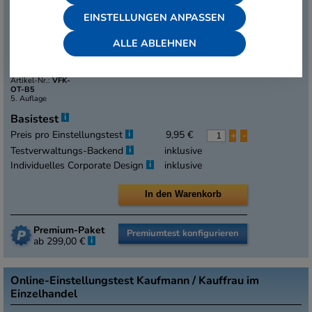
EINSTELLUNGEN ANPASSEN
ALLE ABLEHNEN
Detailansicht
Artikel-Nr.:
VFK-
OT-B5
5. Auflage
i
Basistest
i
Preis pro Einstellungstest
9,95 €
+
-
i
Testverwaltungs-Backend
inklusive
i
Individuelles Corporate Design
inklusive
Premium-Paket
Premiumtest konfigurieren
i
ab 299,00 €
Online-Einstellungstest Kaufmann / Kauffrau im
Einzelhandel