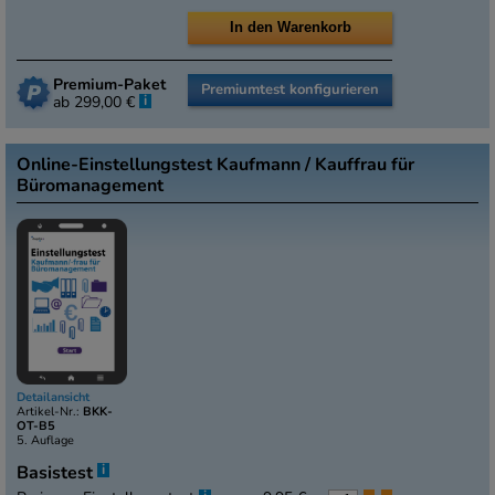
Premium-Paket
Premiumtest konfigurieren
i
ab 299,00 €
Online-Einstellungstest Kaufmann / Kauffrau für
Büromanagement
Detailansicht
Artikel-Nr.:
BKK-
OT-B5
5. Auflage
i
Basistest