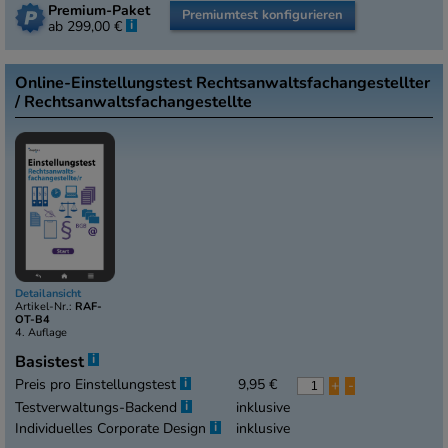
Premium-Paket
Premiumtest konfigurieren
i
ab 299,00 €
Online-Einstellungstest Rechtsanwaltsfachangestellter
/ Rechtsanwaltsfachangestellte
Detailansicht
Artikel-Nr.:
RAF-
OT-B4
4. Auflage
i
Basistest
i
Preis pro Einstellungstest
9,95 €
+
-
i
Testverwaltungs-Backend
inklusive
i
Individuelles Corporate Design
inklusive