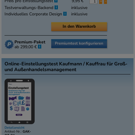
i
Preis pro Einstellungstest
9,95 €
+
-
i
Testverwaltungs-Backend
inklusive
i
Individuelles Corporate Design
inklusive
Premium-Paket
Premiumtest konfigurieren
i
ab 299,00 €
Online-Einstellungstest Kaufmann / Kauffrau für Groß-
und Außenhandelsmanagement
Detailansicht
Artikel-Nr.:
GAK-