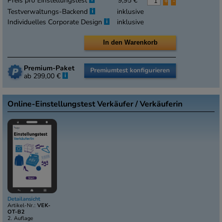
Preis pro Einstellungstest
9,95 €
+
-
i
Testverwaltungs-Backend
inklusive
i
Individuelles Corporate Design
inklusive
Premium-Paket
Premiumtest konfigurieren
i
ab 299,00 €
Online-Einstellungstest Verkäufer / Verkäuferin
Detailansicht
Artikel-Nr.:
VEK-
OT-B2
2. Auflage