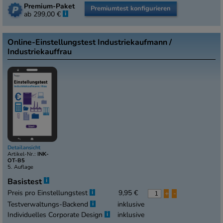
Premium-Paket
Premiumtest konfigurieren
i
ab 299,00 €
Online-Einstellungstest Industriekaufmann /
Industriekauffrau
Detailansicht
Artikel-Nr.:
INK-
OT-B5
5. Auflage
i
Basistest
i
Preis pro Einstellungstest
9,95 €
+
-
i
Testverwaltungs-Backend
inklusive
i
Individuelles Corporate Design
inklusive