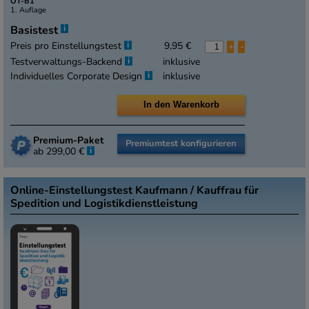
OT-B1
1. Auflage
i
Basistest
i
Preis pro Einstellungstest
9,95 €
+
-
i
Testverwaltungs-Backend
inklusive
i
Individuelles Corporate Design
inklusive
Premium-Paket
Premiumtest konfigurieren
i
ab 299,00 €
Online-Einstellungstest Kaufmann / Kauffrau für
Spedition und Logistikdienstleistung