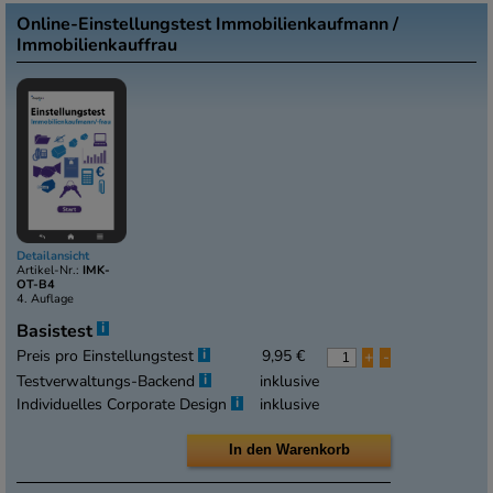
Online-Einstellungstest Immobilienkaufmann /
Immobilienkauffrau
Detailansicht
Artikel-Nr.:
IMK-
OT-B4
4. Auflage
i
Basistest
i
Preis pro Einstellungstest
9,95 €
+
-
i
Testverwaltungs-Backend
inklusive
i
Individuelles Corporate Design
inklusive