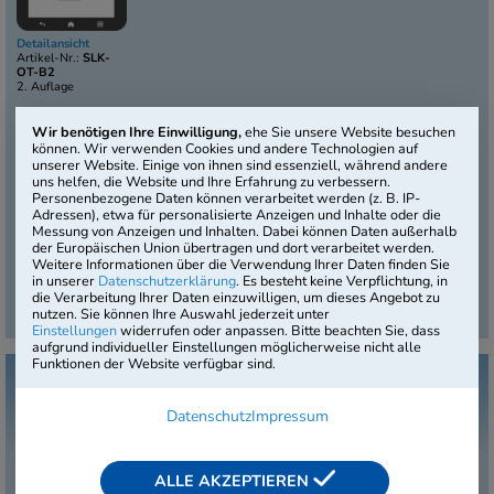
Detailansicht
Artikel-Nr.:
SLK-
OT-B2
2. Auflage
i
Basistest
Wir benötigen Ihre Einwilligung,
ehe Sie unsere Website besuchen
i
Preis pro Einstellungstest
9,95 €
+
-
können. Wir verwenden Cookies und andere Technologien auf
unserer Website. Einige von ihnen sind essenziell, während andere
i
Testverwaltungs-Backend
inklusive
uns helfen, die Website und Ihre Erfahrung zu verbessern.
i
Individuelles Corporate Design
inklusive
Personenbezogene Daten können verarbeitet werden (z. B. IP-
Adressen), etwa für personalisierte Anzeigen und Inhalte oder die
Messung von Anzeigen und Inhalten. Dabei können Daten außerhalb
der Europäischen Union übertragen und dort verarbeitet werden.
Weitere Informationen über die Verwendung Ihrer Daten finden Sie
in unserer
Datenschutzerklärung
. Es besteht keine Verpflichtung, in
Premium-Paket
die Verarbeitung Ihrer Daten einzuwilligen, um dieses Angebot zu
Premiumtest konfigurieren
i
ab 299,00 €
nutzen. Sie können Ihre Auswahl jederzeit unter
Einstellungen
widerrufen oder anpassen. Bitte beachten Sie, dass
aufgrund individueller Einstellungen möglicherweise nicht alle
Funktionen der Website verfügbar sind.
Online-Einstellungstest Kaufmann / Kauffrau für
Versicherungen und Finanzen
Datenschutz
Impressum
ALLE AKZEPTIEREN