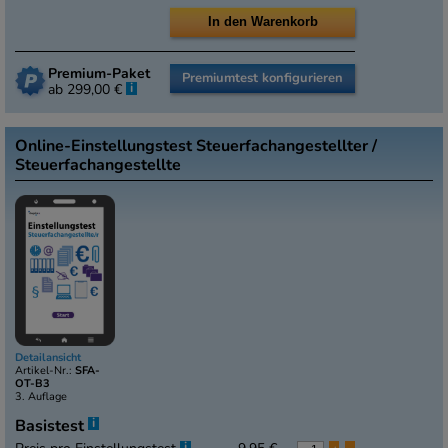
Premium-Paket
Premiumtest konfigurieren
i
ab 299,00 €
Online-Einstellungstest Steuerfachangestellter /
Steuerfachangestellte
Detailansicht
Artikel-Nr.:
SFA-
OT-B3
3. Auflage
i
Basistest
i