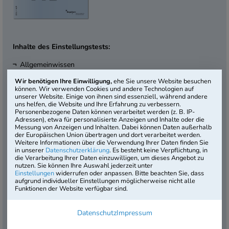
Inhalte des Einstellungstests:
Allgemeinwissen
Fachbezogenes Wissen
Wir benötigen Ihre Einwilligung,
ehe Sie unsere Website besuchen
Mathematik
können. Wir verwenden Cookies und andere Technologien auf
unserer Website. Einige von ihnen sind essenziell, während andere
Technisches Verständnis
uns helfen, die Website und Ihre Erfahrung zu verbessern.
Sprachbeherrschung
Personenbezogene Daten können verarbeitet werden (z. B. IP-
Logisches Denkvermögen
Adressen), etwa für personalisierte Anzeigen und Inhalte oder die
Messung von Anzeigen und Inhalten. Dabei können Daten außerhalb
Visuelles Denkvermögen
der Europäischen Union übertragen und dort verarbeitet werden.
Weitere Informationen über die Verwendung Ihrer Daten finden Sie
Dauer:
100 Min.
in unserer
Datenschutzerklärung
. Es besteht keine Verpflichtung, in
Testniveau:
die Verarbeitung Ihrer Daten einzuwilligen, um dieses Angebot zu
nutzen. Sie können Ihre Auswahl jederzeit unter
Hauptschulabschluss / Mittlere Reife
Einstellungen
widerrufen oder anpassen. Bitte beachten Sie, dass
Artikel-Nr.:
ALM-2211-B4
aufgrund individueller Einstellungen möglicherweise nicht alle
Funktionen der Website verfügbar sind.
4. Auflage
Datenschutz
Impressum
Der Einstellungstest „Anlagenmechaniker /
Anlagenmechanikerin für Sanitär-, Heizungs- und Klimatechnik“