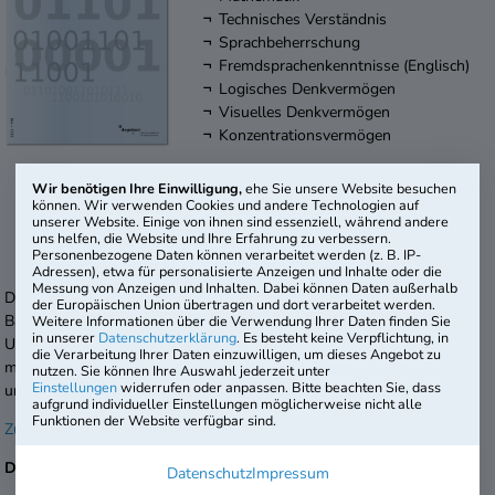
Technisches Verständnis
Sprachbeherrschung
Fremdsprachenkenntnisse (Englisch)
Logisches Denkvermögen
Visuelles Denkvermögen
Konzentrationsvermögen
Dauer:
120 Min.
Wir benötigen Ihre Einwilligung,
ehe Sie unsere Website besuchen
Testniveau:
Hochschulreife
können. Wir verwenden Cookies und andere Technologien auf
Artikel-Nr.:
FIN-2111-B4
unserer Website. Einige von ihnen sind essenziell, während andere
uns helfen, die Website und Ihre Erfahrung zu verbessern.
4. Auflage
Personenbezogene Daten können verarbeitet werden (z. B. IP-
Adressen), etwa für personalisierte Anzeigen und Inhalte oder die
Messung von Anzeigen und Inhalten. Dabei können Daten außerhalb
Der Einstellungstest „Fachinformatiker / Fachinformatikerin“ unseres
der Europäischen Union übertragen und dort verarbeitet werden.
Basisangebots wurde für die typischen Anforderungen von
Weitere Informationen über die Verwendung Ihrer Daten finden Sie
in unserer
Datenschutzerklärung
. Es besteht keine Verpflichtung, in
Unternehmen an Auszubildende dieses Berufs entwickelt. Das
die Verarbeitung Ihrer Daten einzuwilligen, um dieses Angebot zu
mitgelieferte Merkblatt informiert kompakt über die Durchführung
nutzen. Sie können Ihre Auswahl jederzeit unter
Einstellungen
widerrufen oder anpassen. Bitte beachten Sie, dass
und Auswertung – so können Sie direkt mit der Testung starten.
aufgrund individueller Einstellungen möglicherweise nicht alle
Funktionen der Website verfügbar sind.
Zur Online-Version >>
Das Basisangebot:
Datenschutz
Impressum