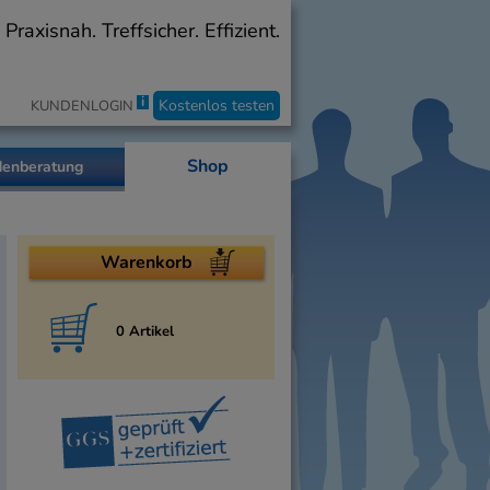
axisnah. Treffsicher. Effizient.
i
Kostenlos testen
KUNDENLOGIN
Shop
enberatung
Warenkorb
0 Artikel