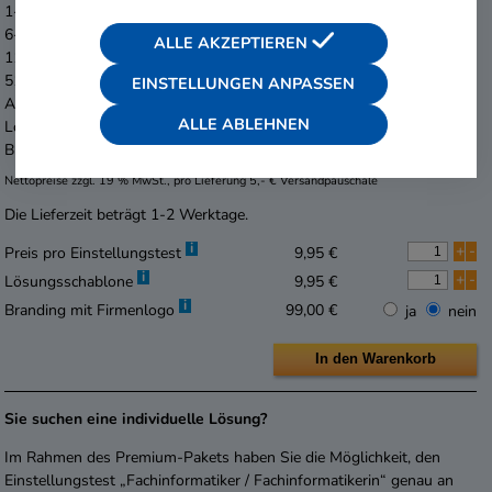
1-5 Prüfungshefte
9,95 € je Exemplar
6-10 Prüfungshefte
7,95 € je Exemplar
ALLE AKZEPTIEREN
11-50 Prüfungshefte
5,95 € je Exemplar
51-100 Prüfungshefte
4,95 € je Exemplar
EINSTELLUNGEN ANPASSEN
Ab 101 Prüfungshefte
3,95 € je Exemplar
ALLE ABLEHNEN
Lösungsschablone
9,95 € je Exemplar
Branding mit Firmenlogo
99,00 €
Nettopreise zzgl. 19 % MwSt., pro Lieferung 5,- € Versandpauschale
Die Lieferzeit beträgt 1-2 Werktage.
i
+
-
Preis pro Einstellungstest
9,95 €
i
+
-
Lösungsschablone
9,95 €
i
Branding mit Firmenlogo
99,00 €
ja
nein
Sie suchen eine individuelle Lösung?
Im Rahmen des Premium-Pakets haben Sie die Möglichkeit, den
Einstellungstest „Fachinformatiker / Fachinformatikerin“ genau an