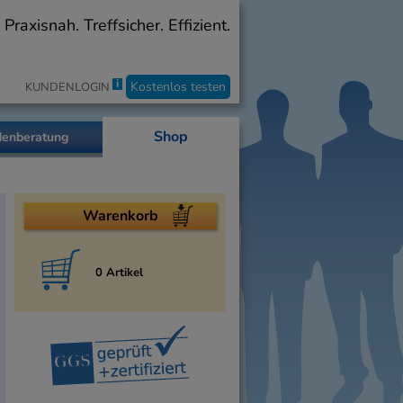
axisnah. Treffsicher. Effizient.
i
Kostenlos testen
KUNDENLOGIN
Shop
enberatung
Warenkorb
0 Artikel