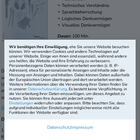
Technisches Verständnis
Sprachbeherrschung
Logisches Denkvermögen
Visuelles Denkvermögen
Dauer:
100 Min.
Testniveau:
Mittlere Reife
Wir benötigen Ihre Einwilligung,
ehe Sie unsere Website besuchen
Artikel-Nr.:
IDM-2271-B2
können. Wir verwenden Cookies und andere Technologien auf
2. Auflage
unserer Website. Einige von ihnen sind essenziell, während andere
uns helfen, die Website und Ihre Erfahrung zu verbessern.
Personenbezogene Daten können verarbeitet werden (z. B. IP-
Adressen), etwa für personalisierte Anzeigen und Inhalte oder die
Der Einstellungstest „Industriemechaniker / Industriemechanikerin“
Messung von Anzeigen und Inhalten. Dabei können Daten außerhalb
unseres Basisangebots wurde für die typischen Anforderungen von
der Europäischen Union übertragen und dort verarbeitet werden.
Unternehmen an Auszubildende dieses Berufs entwickelt. Das
Weitere Informationen über die Verwendung Ihrer Daten finden Sie
in unserer
Datenschutzerklärung
. Es besteht keine Verpflichtung, in
mitgelieferte Merkblatt informiert kompakt über die Durchführung
die Verarbeitung Ihrer Daten einzuwilligen, um dieses Angebot zu
und Auswertung – so können Sie direkt mit der Testung starten.
nutzen. Sie können Ihre Auswahl jederzeit unter
Einstellungen
widerrufen oder anpassen. Bitte beachten Sie, dass
aufgrund individueller Einstellungen möglicherweise nicht alle
Zur Online-Version >>
Funktionen der Website verfügbar sind.
Das Basisangebot:
Datenschutz
Impressum
1-5 Prüfungshefte
9,95 € je Exemplar
6-10 Prüfungshefte
7,95 € je Exemplar