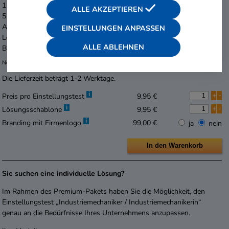
11-50 Prüfungshefte
5,95 € je Exemplar
ALLE AKZEPTIEREN
51-100 Prüfungshefte
4,95 € je Exemplar
Ab 101 Prüfungshefte
3,95 € je Exemplar
EINSTELLUNGEN ANPASSEN
Lösungsschablone
9,95 € je Exemplar
ALLE ABLEHNEN
Branding mit Firmenlogo
99,00 €
Nettopreise zzgl. 19 % MwSt., pro Lieferung 5,- € Versandpauschale
Die Lieferzeit beträgt 1-2 Werktage.
i
+
-
Preis pro Einstellungstest
9,95 €
i
+
-
Lösungsschablone
9,95 €
i
Branding mit Firmenlogo
99,00 €
ja
nein
Sie suchen eine individuelle Lösung?
Im Rahmen des Premium-Pakets haben Sie die Möglichkeit, den
Einstellungstest „Industriemechaniker / Industriemechanikerin“
genau an die Bedürfnisse Ihres Unternehmens anzupassen.