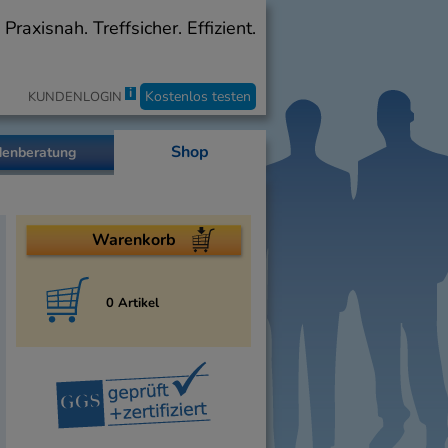
axisnah. Treffsicher. Effizient.
i
Kostenlos testen
KUNDENLOGIN
Shop
enberatung
Warenkorb
0 Artikel