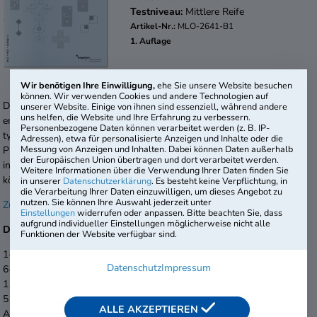
Testniveau:
Mittlere Reife
Artikel-Nr.:
MLO-2641-B1
1. Auflage
Wir benötigen Ihre Einwilligung,
ehe Sie unsere Website besuchen
können. Wir verwenden Cookies und andere Technologien auf
Das Testmodul „Logisches Denkvermögen“ unseres Basisangebots
unserer Website. Einige von ihnen sind essenziell, während andere
uns helfen, die Website und Ihre Erfahrung zu verbessern.
enthält einen Querschnitt einschlägiger Aufgaben, ausgerichtet an
Personenbezogene Daten können verarbeitet werden (z. B. IP-
typischen Anforderungen in Unternehmen und Behörden. Das
Adressen), etwa für personalisierte Anzeigen und Inhalte oder die
Messung von Anzeigen und Inhalten. Dabei können Daten außerhalb
Prüfungsheft ist kurzfristig verfügbar, das mitgelieferte Merkblatt
der Europäischen Union übertragen und dort verarbeitet werden.
informiert kompakt über die Durchführung und Auswertung – so
Weitere Informationen über die Verwendung Ihrer Daten finden Sie
können Sie direkt mit der Testung starten.
in unserer
Datenschutzerklärung
. Es besteht keine Verpflichtung, in
die Verarbeitung Ihrer Daten einzuwilligen, um dieses Angebot zu
nutzen. Sie können Ihre Auswahl jederzeit unter
Zur Online-Version >>
Einstellungen
widerrufen oder anpassen. Bitte beachten Sie, dass
aufgrund individueller Einstellungen möglicherweise nicht alle
Das Basisangebot:
Funktionen der Website verfügbar sind.
1-5 Prüfungshefte
9,95 € je Exemplar
Datenschutz
Impressum
6-10 Prüfungshefte
7,95 € je Exemplar
11-50 Prüfungshefte
5,95 € je Exemplar
51-100 Prüfungshefte
4,95 € je Exemplar
ALLE AKZEPTIEREN
Ab 101 Prüfungshefte
3,95 € je Exemplar