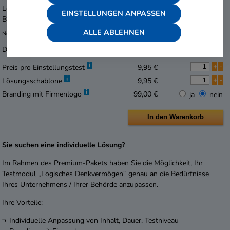
Lösungsschablone
9,95 € je Exemplar
EINSTELLUNGEN ANPASSEN
Branding mit Firmenlogo
99,00 €
ALLE ABLEHNEN
Nettopreise zzgl. 19 % MwSt., pro Lieferung 5,- € Versandpauschale
Die Lieferzeit beträgt 1-2 Werktage.
i
+
-
Preis pro Einstellungstest
9,95 €
i
+
-
Lösungsschablone
9,95 €
i
Branding mit Firmenlogo
99,00 €
ja
nein
Sie suchen eine individuelle Lösung?
Im Rahmen des Premium-Pakets haben Sie die Möglichkeit, Ihr
Testmodul „Logisches Denkvermögen“ genau an die Bedürfnisse
Ihres Unternehmens / Ihrer Behörde anzupassen.
Ihre Vorteile:
Individuelle Anpassung von Inhalt, Dauer, Testniveau