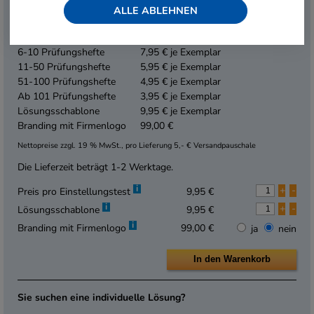
ALLE ABLEHNEN
Das Basisangebot:
1-5 Prüfungshefte
9,95 € je Exemplar
6-10 Prüfungshefte
7,95 € je Exemplar
11-50 Prüfungshefte
5,95 € je Exemplar
51-100 Prüfungshefte
4,95 € je Exemplar
Ab 101 Prüfungshefte
3,95 € je Exemplar
Lösungsschablone
9,95 € je Exemplar
Branding mit Firmenlogo
99,00 €
Nettopreise zzgl. 19 % MwSt., pro Lieferung 5,- € Versandpauschale
Die Lieferzeit beträgt 1-2 Werktage.
i
+
-
Preis pro Einstellungstest
9,95 €
i
+
-
Lösungsschablone
9,95 €
i
Branding mit Firmenlogo
99,00 €
ja
nein
Sie suchen eine individuelle Lösung?