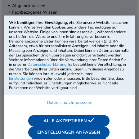
Allgemeinwissen
Fachbezogenes Wissen
Mathematik
Wir benötigen Ihre Einwilligung,
ehe Sie unsere Website besuchen
Technisches Verständnis
können. Wir verwenden Cookies und andere Technologien auf
Sprachbeherrschung
unserer Website. Einige von ihnen sind essenziell, während andere
uns helfen, die Website und Ihre Erfahrung zu verbessern.
Logisches Denkvermögen
Personenbezogene Daten können verarbeitet werden (z. B. IP-
Visuelles Denkvermögen
Adressen), etwa für personalisierte Anzeigen und Inhalte oder die
Messung von Anzeigen und Inhalten. Dabei können Daten außerhalb
der Europäischen Union übertragen und dort verarbeitet werden.
Dauer:
60 Min.
Weitere Informationen über die Verwendung Ihrer Daten finden Sie
Testniveau:
Hauptschulabschluss
in unserer
Datenschutzerklärung
. Es besteht keine Verpflichtung, in
Artikel-Nr.:
HMU-2441-B1
die Verarbeitung Ihrer Daten einzuwilligen, um dieses Angebot zu
nutzen. Sie können Ihre Auswahl jederzeit unter
1. Auflage
Einstellungen
widerrufen oder anpassen. Bitte beachten Sie, dass
aufgrund individueller Einstellungen möglicherweise nicht alle
Funktionen der Website verfügbar sind.
Der Einstellungstest „Maurer / Maurerin“ unseres
Basisangebots wurde für die typischen Anforderungen von
Datenschutz
Impressum
Unternehmen an Auszubildende dieses Berufs entwickelt. Das
mitgelieferte Merkblatt informiert kompakt über die
Durchführung und Auswertung – so können Sie direkt mit der
ALLE AKZEPTIEREN
Testung starten.
EINSTELLUNGEN ANPASSEN
Zur Online-Version >>