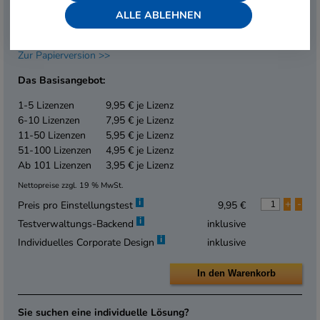
automatisierte Auswertungen. Mit der Corporate-Design-
ALLE ABLEHNEN
Funktion können Sie das Aussehen der Testoberfläche bei
Bedarf spielend leicht anpassen.
Zur Papierversion >>
Das Basisangebot:
1-5 Lizenzen
9,95 € je Lizenz
6-10 Lizenzen
7,95 € je Lizenz
11-50 Lizenzen
5,95 € je Lizenz
51-100 Lizenzen
4,95 € je Lizenz
Ab 101 Lizenzen
3,95 € je Lizenz
Nettopreise zzgl. 19 % MwSt.
i
+
-
Preis pro Einstellungstest
9,95 €
i
Testverwaltungs-Backend
inklusive
i
Individuelles Corporate Design
inklusive
Sie suchen eine individuelle Lösung?