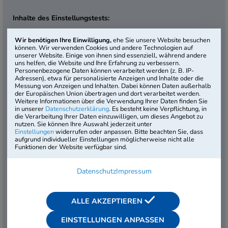
Inhalte des Einstellungstests:
Allgemeinwissen
Wir benötigen Ihre Einwilligung,
ehe Sie unsere Website besuchen
Fachbezogenes Wissen
können. Wir verwenden Cookies und andere Technologien auf
unserer Website. Einige von ihnen sind essenziell, während andere
Mathematik
uns helfen, die Website und Ihre Erfahrung zu verbessern.
Technisches Verständnis
Personenbezogene Daten können verarbeitet werden (z. B. IP-
Sprachbeherrschung
Adressen), etwa für personalisierte Anzeigen und Inhalte oder die
Messung von Anzeigen und Inhalten. Dabei können Daten außerhalb
Logisches Denkvermögen
der Europäischen Union übertragen und dort verarbeitet werden.
Visuelles Denkvermögen
Weitere Informationen über die Verwendung Ihrer Daten finden Sie
in unserer
Datenschutzerklärung
. Es besteht keine Verpflichtung, in
die Verarbeitung Ihrer Daten einzuwilligen, um dieses Angebot zu
Dauer:
95 Min.
nutzen. Sie können Ihre Auswahl jederzeit unter
Testniveau:
Mittlere Reife
Einstellungen
widerrufen oder anpassen. Bitte beachten Sie, dass
Artikel-Nr.:
ELB-OT-B2
aufgrund individueller Einstellungen möglicherweise nicht alle
Funktionen der Website verfügbar sind.
2. Auflage
Datenschutz
Impressum
Der Online-Einstellungstest „Elektroniker / Elektronikerin für
Betriebstechnik“ im Basisangebot orientiert sich an den
typischen Anforderungen an Auszubildende dieses Berufs.
ALLE AKZEPTIEREN
Inklusive Verwaltungs-Backend – hier behalten Sie den
Überblick über Teilnehmer und Testergebnisse und erhalten
EINSTELLUNGEN ANPASSEN