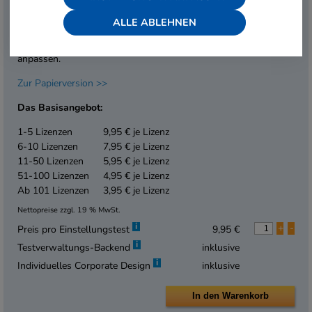
Verwaltungs-Backend – hier behalten Sie den Überblick über
Teilnehmer und Testergebnisse und erhalten automatisierte
ALLE ABLEHNEN
Auswertungen. Mit der Corporate-Design-Funktion können Sie
das Aussehen der Testoberfläche bei Bedarf spielend leicht
anpassen.
Zur Papierversion >>
Das Basisangebot:
1-5 Lizenzen
9,95 € je Lizenz
6-10 Lizenzen
7,95 € je Lizenz
11-50 Lizenzen
5,95 € je Lizenz
51-100 Lizenzen
4,95 € je Lizenz
Ab 101 Lizenzen
3,95 € je Lizenz
Nettopreise zzgl. 19 % MwSt.
i
+
-
Preis pro Einstellungstest
9,95 €
i
Testverwaltungs-Backend
inklusive
i
Individuelles Corporate Design
inklusive