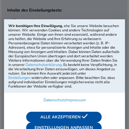
Inhalte des Einstellungstests:
Allgemeinwissen
Wir benötigen Ihre Einwilligung,
ehe Sie unsere Website besuchen
Fachbezogenes Wissen
können. Wir verwenden Cookies und andere Technologien auf
Mathematik
unserer Website. Einige von ihnen sind essenziell, während andere
Technisches Verständnis
uns helfen, die Website und Ihre Erfahrung zu verbessern.
Personenbezogene Daten können verarbeitet werden (z. B. IP-
Sprachbeherrschung
Adressen), etwa für personalisierte Anzeigen und Inhalte oder die
Logisches Denkvermögen
Messung von Anzeigen und Inhalten. Dabei können Daten außerhalb
der Europäischen Union übertragen und dort verarbeitet werden.
Visuelles Denkvermögen
Weitere Informationen über die Verwendung Ihrer Daten finden Sie
Konzentrationsvermögen
in unserer
Datenschutzerklärung
. Es besteht keine Verpflichtung, in
die Verarbeitung Ihrer Daten einzuwilligen, um dieses Angebot zu
Dauer:
125 Min.
nutzen. Sie können Ihre Auswahl jederzeit unter
Einstellungen
widerrufen oder anpassen. Bitte beachten Sie, dass
Testniveau:
aufgrund individueller Einstellungen möglicherweise nicht alle
Mittlere Reife
Funktionen der Website verfügbar sind.
Artikel-Nr.:
FEU-OT-B1
1. Auflage
Datenschutz
Impressum
Der Online-Einstellungstest „Feuerwehr (Brandmeister-
ALLE AKZEPTIEREN
Anwärter/in)“ im Basisangebot orientiert sich an den typischen
Anforderungen an Anwärter/innen dieses Berufs. Inklusive
EINSTELLUNGEN ANPASSEN