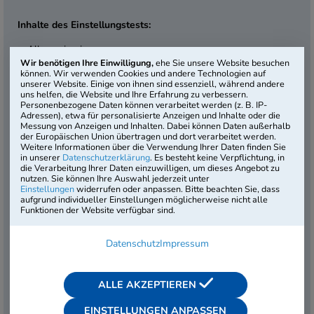
Inhalte des Einstellungstests:
Allgemeinwissen
Wir benötigen Ihre Einwilligung,
ehe Sie unsere Website besuchen
Fachbezogenes Wissen
können. Wir verwenden Cookies und andere Technologien auf
Mathematik
unserer Website. Einige von ihnen sind essenziell, während andere
Technisches Verständnis
uns helfen, die Website und Ihre Erfahrung zu verbessern.
Personenbezogene Daten können verarbeitet werden (z. B. IP-
Sprachbeherrschung
Adressen), etwa für personalisierte Anzeigen und Inhalte oder die
Logisches Denkvermögen
Messung von Anzeigen und Inhalten. Dabei können Daten außerhalb
der Europäischen Union übertragen und dort verarbeitet werden.
Visuelles Denkvermögen
Weitere Informationen über die Verwendung Ihrer Daten finden Sie
in unserer
Datenschutzerklärung
. Es besteht keine Verpflichtung, in
Dauer:
95 Min.
die Verarbeitung Ihrer Daten einzuwilligen, um dieses Angebot zu
Testniveau:
nutzen. Sie können Ihre Auswahl jederzeit unter
Einstellungen
widerrufen oder anpassen. Bitte beachten Sie, dass
Hauptschulabschluss / Mittlere Reife
aufgrund individueller Einstellungen möglicherweise nicht alle
Artikel-Nr.:
KOM-OT-B2
Funktionen der Website verfügbar sind.
2. Auflage
Datenschutz
Impressum
Der Online-Einstellungstest „Konstruktionsmechaniker /
Konstruktionsmechanikerin“ im Basisangebot orientiert sich an
ALLE AKZEPTIEREN
den typischen Anforderungen an Auszubildende dieses Berufs.
Inklusive Verwaltungs-Backend – hier behalten Sie den
EINSTELLUNGEN ANPASSEN