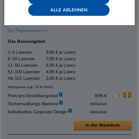
Überblick über Teilnehmer und Testergebnisse und erhalten
automatisierte Auswertungen. Mit der Corporate-Design-
ALLE ABLEHNEN
Funktion können Sie das Aussehen der Testoberfläche bei
Bedarf spielend leicht anpassen.
Zur Papierversion >>
Das Basisangebot:
1-5 Lizenzen
9,95 € je Lizenz
6-10 Lizenzen
7,95 € je Lizenz
11-50 Lizenzen
5,95 € je Lizenz
51-100 Lizenzen
4,95 € je Lizenz
Ab 101 Lizenzen
3,95 € je Lizenz
Nettopreise zzgl. 19 % MwSt.
i
+
-
Preis pro Einstellungstest
9,95 €
i
Testverwaltungs-Backend
inklusive
i
Individuelles Corporate Design
inklusive