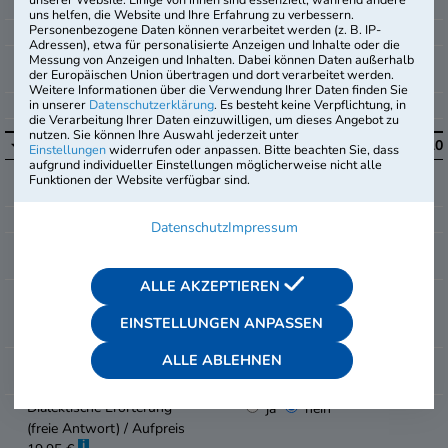
+
-
Gemischte Textaufgaben
uns helfen, die Website und Ihre Erfahrung zu verbessern.
Personenbezogene Daten können verarbeitet werden (z. B. IP-
+
-
Textaufgaben mit Dreisatz
Adressen), etwa für personalisierte Anzeigen und Inhalte oder die
+
-
Textaufgaben mit
Messung von Anzeigen und Inhalten. Dabei können Daten außerhalb
der Europäischen Union übertragen und dort verarbeitet werden.
Diagramm
Weitere Informationen über die Verwendung Ihrer Daten finden Sie
+
-
in unserer
Datenschutzerklärung
. Es besteht keine Verpflichtung, in
Geometrie mit Skizzen
die Verarbeitung Ihrer Daten einzuwilligen, um dieses Angebot zu
nutzen. Sie können Ihre Auswahl jederzeit unter
i
Sprachbeherrschung
10
10
Einstellungen
widerrufen oder anpassen. Bitte beachten Sie, dass
aufgrund individueller Einstellungen möglicherweise nicht alle
+
-
Rechtschreibung und
Funktionen der Website verfügbar sind.
Grammatik
+
-
Zeichensetzung
Datenschutz
Impressum
+
-
Wortschatz und
Sprachverständnis
ALLE AKZEPTIEREN
Diktat (prüfergeführt, freie
ja
nein
Antwort) / Aufpreis 29,95
EINSTELLUNGEN ANPASSEN
i
€
ALLE ABLEHNEN
Kurzaufsatz (freie Antwort)
ja
nein
i
/ Aufpreis 19,95 €
Dialektische Erörterung
ja
nein
(freie Antwort) / Aufpreis
i