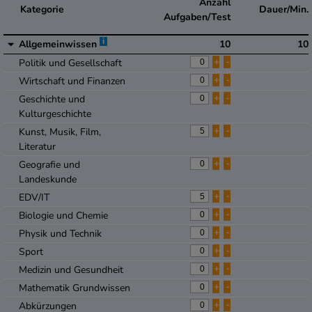
Anzahl
Kategorie
Dauer/Min.
Aufgaben/Test
i
Allgemeinwissen
10
10
+
-
Politik und Gesellschaft
+
-
Wirtschaft und Finanzen
+
-
Geschichte und
Kulturgeschichte
+
-
Kunst, Musik, Film,
Literatur
+
-
Geografie und
Landeskunde
+
-
EDV/IT
+
-
Biologie und Chemie
+
-
Physik und Technik
+
-
Sport
+
-
Medizin und Gesundheit
+
-
Mathematik Grundwissen
+
-
Abkürzungen