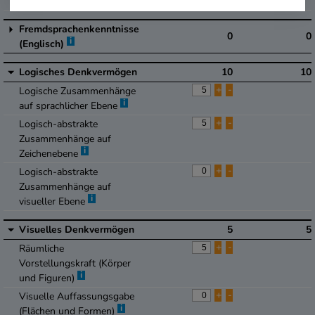
19,95 €
Fremdsprachenkenntnisse
0
0
i
(Englisch)
Logisches Denkvermögen
10
10
+
-
Logische Zusammenhänge
i
auf sprachlicher Ebene
+
-
Logisch-abstrakte
Zusammenhänge auf
i
Zeichenebene
+
-
Logisch-abstrakte
Zusammenhänge auf
i
visueller Ebene
Visuelles Denkvermögen
5
5
+
-
Räumliche
Vorstellungskraft (Körper
i
und Figuren)
+
-
Visuelle Auffassungsgabe
i
(Flächen und Formen)