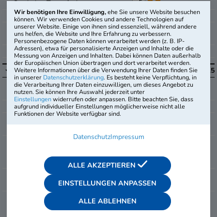
+
-
Gemischte Textaufgaben
Wir benötigen Ihre Einwilligung,
ehe Sie unsere Website besuchen
+
-
Textaufgaben mit Dreisatz
können. Wir verwenden Cookies und andere Technologien auf
unserer Website. Einige von ihnen sind essenziell, während andere
+
-
Textaufgaben mit
uns helfen, die Website und Ihre Erfahrung zu verbessern.
Diagramm
Personenbezogene Daten können verarbeitet werden (z. B. IP-
Adressen), etwa für personalisierte Anzeigen und Inhalte oder die
+
-
Geometrie mit Skizzen
Messung von Anzeigen und Inhalten. Dabei können Daten außerhalb
der Europäischen Union übertragen und dort verarbeitet werden.
i
Weitere Informationen über die Verwendung Ihrer Daten finden Sie
Sprachbeherrschung
15
15
in unserer
Datenschutzerklärung
. Es besteht keine Verpflichtung, in
+
-
Rechtschreibung und
die Verarbeitung Ihrer Daten einzuwilligen, um dieses Angebot zu
nutzen. Sie können Ihre Auswahl jederzeit unter
Grammatik
Einstellungen
widerrufen oder anpassen. Bitte beachten Sie, dass
+
-
Zeichensetzung
aufgrund individueller Einstellungen möglicherweise nicht alle
Funktionen der Website verfügbar sind.
+
-
Wortschatz und
Sprachverständnis
Datenschutz
Impressum
Diktat (prüfergeführt, freie
ja
nein
Antwort) / Aufpreis 29,95
i
€
ALLE AKZEPTIEREN
Kurzaufsatz (freie Antwort)
ja
nein
EINSTELLUNGEN ANPASSEN
i
/ Aufpreis 19,95 €
Dialektische Erörterung
ja
nein
ALLE ABLEHNEN
(freie Antwort) / Aufpreis
i