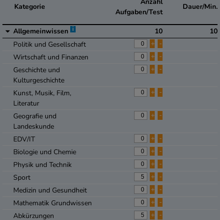
Anzahl
Kategorie
Dauer/Min.
Aufgaben/Test
i
Allgemeinwissen
10
10
+
-
Politik und Gesellschaft
+
-
Wirtschaft und Finanzen
+
-
Geschichte und
Kulturgeschichte
+
-
Kunst, Musik, Film,
Literatur
+
-
Geografie und
Landeskunde
+
-
EDV/IT
+
-
Biologie und Chemie
+
-
Physik und Technik
+
-
Sport
+
-
Medizin und Gesundheit
+
-
Mathematik Grundwissen
+
-
Abkürzungen