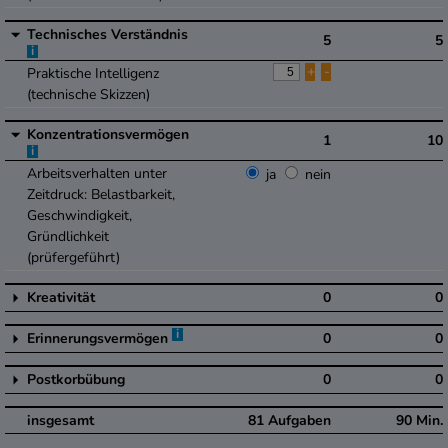
Technisches Verständnis
5
5
i
+
-
Praktische Intelligenz
(technische Skizzen)
Konzentrationsvermögen
1
10
i
Arbeitsverhalten unter
ja
nein
Zeitdruck: Belastbarkeit,
Geschwindigkeit,
Gründlichkeit
(prüfergeführt)
Kreativität
0
0
i
Erinnerungsvermögen
0
0
Postkorbübung
0
0
insgesamt
81
Aufgaben
90
Min.