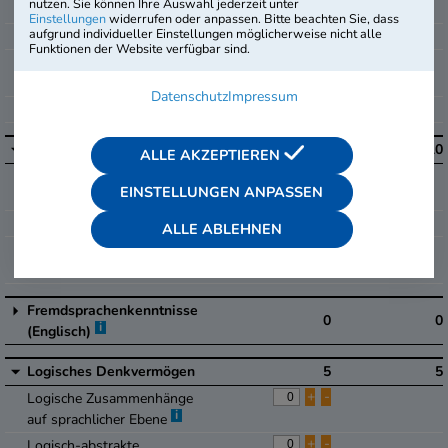
nutzen. Sie können Ihre Auswahl jederzeit unter
+
-
Gemischte Textaufgaben
Einstellungen
widerrufen oder anpassen. Bitte beachten Sie, dass
aufgrund individueller Einstellungen möglicherweise nicht alle
+
-
Textaufgaben mit Dreisatz
Funktionen der Website verfügbar sind.
+
-
Textaufgaben mit
Diagramm
Datenschutz
Impressum
+
-
Geometrie mit Skizzen
i
Sprachbeherrschung
10
10
ALLE AKZEPTIEREN
+
-
Rechtschreibung und
EINSTELLUNGEN ANPASSEN
Grammatik
+
-
Zeichensetzung
ALLE ABLEHNEN
+
-
Wortschatz und
Sprachverständnis
Fremdsprachenkenntnisse
0
0
i
(Englisch)
Logisches Denkvermögen
5
5
+
-
Logische Zusammenhänge
i
auf sprachlicher Ebene
+
-
Logisch-abstrakte