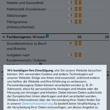
+
-
Medizin und Gesundheit
+
-
Mathematik Grundwissen
+
-
Abkürzungen
+
-
Piktogramme
(Arbeitssicherheit)
i
Fachbezogenes Wissen
10
10
+
-
Grundkenntnisse zu Beruf
und Branche
+
-
Aufgaben nach
Kundenwunsch / Aufpreis
i
20,00 € pro Aufgabe
Wir benötigen Ihre Einwilligung,
ehe Sie unsere Website besuchen
können. Wir verwenden Cookies und andere Technologien auf
i
Mathematik
20
20
unserer Website. Einige von ihnen sind essenziell, während andere
+
-
uns helfen, die Website und Ihre Erfahrung zu verbessern.
Grundrechenarten
Personenbezogene Daten können verarbeitet werden (z. B. IP-
+
-
Umrechnung von Maßen u.
Adressen), etwa für personalisierte Anzeigen und Inhalte oder die
Messung von Anzeigen und Inhalten. Dabei können Daten außerhalb
Einheiten
der Europäischen Union übertragen und dort verarbeitet werden.
+
-
Prozentrechnung
Weitere Informationen über die Verwendung Ihrer Daten finden Sie
in unserer
Datenschutzerklärung
. Es besteht keine Verpflichtung, in
+
-
Zinsrechnung
die Verarbeitung Ihrer Daten einzuwilligen, um dieses Angebot zu