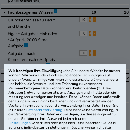
(Arbeitssicherheit)
i
Fachbezogenes Wissen
10
10
+
-
Grundkenntnisse zu Beruf
und Branche
+
-
Eigene Aufgaben einbinden
/ Aufpreis 20,00 € pro
i
Aufgabe
+
-
Aufgaben nach
Kundenwunsch / Aufpreis
i
40,00 € pro Aufgabe
Wir benötigen Ihre Einwilligung,
ehe Sie unsere Website besuchen
können. Wir verwenden Cookies und andere Technologien auf
i
Mathematik
15
15
unserer Website. Einige von ihnen sind essenziell, während andere
uns helfen, die Website und Ihre Erfahrung zu verbessern.
+
-
Grundrechenarten
Personenbezogene Daten können verarbeitet werden (z. B. IP-
+
-
Adressen), etwa für personalisierte Anzeigen und Inhalte oder die
Umrechnung von Maßen u.
Messung von Anzeigen und Inhalten. Dabei können Daten außerhalb
Einheiten
der Europäischen Union übertragen und dort verarbeitet werden.
Weitere Informationen über die Verwendung Ihrer Daten finden Sie
+
-
Prozentrechnung
in unserer
Datenschutzerklärung
. Es besteht keine Verpflichtung, in
+
-
Zinsrechnung
die Verarbeitung Ihrer Daten einzuwilligen, um dieses Angebot zu
nutzen. Sie können Ihre Auswahl jederzeit unter
+
-
Gemischte Textaufgaben
Einstellungen
widerrufen oder anpassen. Bitte beachten Sie, dass
aufgrund individueller Einstellungen möglicherweise nicht alle
+
-
Textaufgaben mit Dreisatz