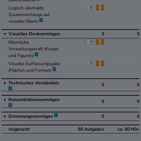
+
-
Logisch-abstrakte
Zusammenhänge auf
i
visueller Ebene
Visuelles Denkvermögen
5
5
+
-
Räumliche
Vorstellungskraft (Körper
i
und Figuren)
+
-
Visuelle Auffassungsgabe
i
(Flächen und Formen)
Technisches Verständnis
0
0
i
Konzentrationsvermögen
0
0
i
i
Erinnerungsvermögen
0
0
insgesamt
60
Aufgaben
ca.
60
Min.