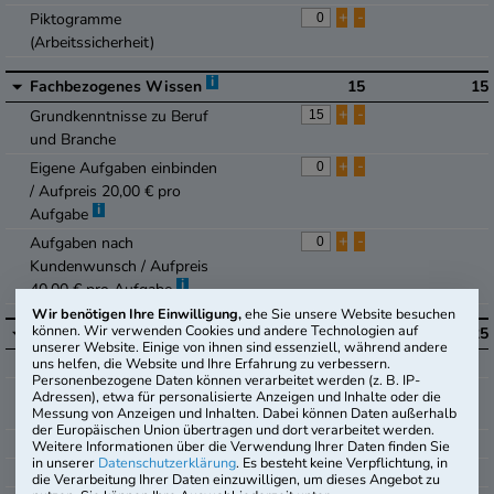
+
-
Piktogramme
(Arbeitssicherheit)
i
Fachbezogenes Wissen
15
15
+
-
Grundkenntnisse zu Beruf
und Branche
+
-
Eigene Aufgaben einbinden
/ Aufpreis 20,00 € pro
i
Aufgabe
+
-
Aufgaben nach
Kundenwunsch / Aufpreis
i
40,00 € pro Aufgabe
Wir benötigen Ihre Einwilligung,
ehe Sie unsere Website besuchen
i
können. Wir verwenden Cookies und andere Technologien auf
Mathematik
25
25
unserer Website. Einige von ihnen sind essenziell, während andere
+
-
Grundrechenarten
uns helfen, die Website und Ihre Erfahrung zu verbessern.
Personenbezogene Daten können verarbeitet werden (z. B. IP-
+
-
Umrechnung von Maßen u.
Adressen), etwa für personalisierte Anzeigen und Inhalte oder die
Messung von Anzeigen und Inhalten. Dabei können Daten außerhalb
Einheiten
der Europäischen Union übertragen und dort verarbeitet werden.
+
-
Prozentrechnung
Weitere Informationen über die Verwendung Ihrer Daten finden Sie
in unserer
Datenschutzerklärung
. Es besteht keine Verpflichtung, in
+
-
Zinsrechnung
die Verarbeitung Ihrer Daten einzuwilligen, um dieses Angebot zu