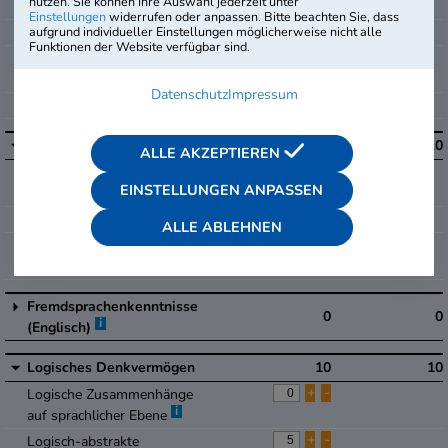
nutzen. Sie können Ihre Auswahl jederzeit unter
+
-
Gemischte Textaufgaben
Einstellungen
widerrufen oder anpassen. Bitte beachten Sie, dass
+
-
aufgrund individueller Einstellungen möglicherweise nicht alle
Textaufgaben mit Dreisatz
Funktionen der Website verfügbar sind.
+
-
Textaufgaben mit
Diagramm
Datenschutz
Impressum
+
-
Geometrie mit Skizzen
i
Sprachbeherrschung
10
10
ALLE AKZEPTIEREN
+
-
Rechtschreibung und
EINSTELLUNGEN ANPASSEN
Grammatik
+
-
Zeichensetzung
ALLE ABLEHNEN
+
-
Wortschatz und
Sprachverständnis
Fremdsprachenkenntnisse
0
0
i
(Englisch)
Logisches Denkvermögen
10
10
+
-
Logische Zusammenhänge
i
auf sprachlicher Ebene
+
-
Logisch-abstrakte