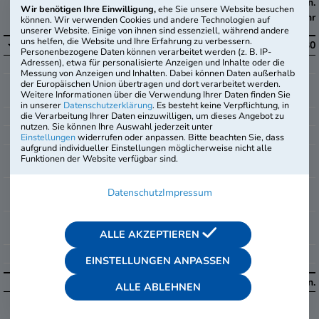
Anzahl
Dauer/Min.
Wir benötigen Ihre Einwilligung,
ehe Sie unsere Website besuchen
Kategorie
Aufgaben/Test
ungefähr
können. Wir verwenden Cookies und andere Technologien auf
unserer Website. Einige von ihnen sind essenziell, während andere
uns helfen, die Website und Ihre Erfahrung zu verbessern.
i
Mathematik
30
30
Personenbezogene Daten können verarbeitet werden (z. B. IP-
Adressen), etwa für personalisierte Anzeigen und Inhalte oder die
+
-
Grundrechenarten
Messung von Anzeigen und Inhalten. Dabei können Daten außerhalb
+
-
Umrechnung von
der Europäischen Union übertragen und dort verarbeitet werden.
Weitere Informationen über die Verwendung Ihrer Daten finden Sie
Maßen u. Einheiten
in unserer
Datenschutzerklärung
. Es besteht keine Verpflichtung, in
+
-
die Verarbeitung Ihrer Daten einzuwilligen, um dieses Angebot zu
Prozentrechnung
nutzen. Sie können Ihre Auswahl jederzeit unter
+
-
Zinsrechnung
Einstellungen
widerrufen oder anpassen. Bitte beachten Sie, dass
aufgrund individueller Einstellungen möglicherweise nicht alle
+
-
Gemischte
Funktionen der Website verfügbar sind.
Textaufgaben
+
-
Textaufgaben mit
Datenschutz
Impressum
Dreisatz
+
-
Textaufgaben mit
ALLE AKZEPTIEREN
Diagramm
+
-
Geometrie mit Skizzen
EINSTELLUNGEN ANPASSEN
insgesamt
30
Aufgaben
ca.
30
Min.
ALLE ABLEHNEN