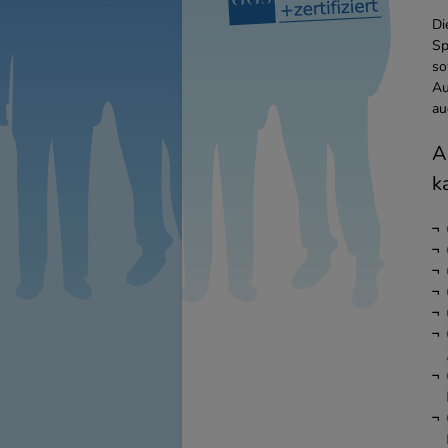
Di
Sp
so
Au
au
A
k