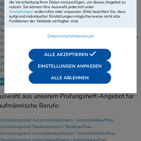
die Verarbeitung Ihrer Daten einzuwilligen, um dieses Angebot zu
Online-Einstellungstest Kaufmann / Kauffrau im Einzelhandel
nutzen. Sie können Ihre Auswahl jederzeit unter
Online-Einstellungstest Medizinischer Fachangestellter / Medizinische
Einstellungen
widerrufen oder anpassen. Bitte beachten Sie, dass
aufgrund individueller Einstellungen möglicherweise nicht alle
Fachangestellte
Funktionen der Website verfügbar sind.
Online-Einstellungstest Rechtsanwaltsfachangestellter /
Rechtsanwaltsfachangestellte
Datenschutz
Impressum
Online-Einstellungstest Steuerfachangestellter / Steuerfachangestellte
Online-Einstellungstest Verkäufer / Verkäuferin
Online-Einstellungstest Verwaltungsfachangestellter /
ALLE AKZEPTIEREN
Verwaltungsfachangestellte
Online-Einstellungstest Zahnmedizinischer Fachangestellter /
EINSTELLUNGEN ANPASSEN
Zahnmedizinische Fachangestellte
ALLE ABLEHNEN
Jetzt Online-Tests kaufen
uswahl aus unserem Prüfungsheft-Angebot für
aufmännische Berufe:
Einstellungstest Automobilkaufmann / Automobilkauffrau
Einstellungstest Bankkaufmann / Bankkauffrau
Einstellungstest Immobilienkaufmann / Immobilienkauffrau
Einstellungstest Industriekaufmann / Industriekauffrau