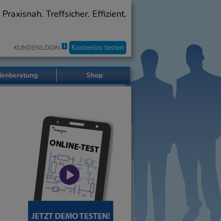
axisnah. Treffsicher. Effizient.
i
Kostenlos testen
KUNDENLOGIN
enberatung
Shop