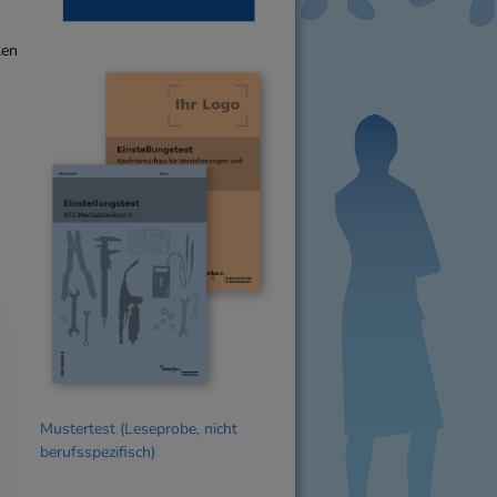
ken
Mustertest (Leseprobe, nicht
berufsspezifisch)