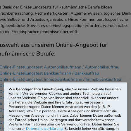
e Basis der Einstellungstests für kaufmännische Berufe bilden
rachbeherrschung, Rechenfertigkeiten, Allgemeinwissen, logisches Den
wie Selbst- und Arbeitsorganisation. Hinzu kommen berufsspezifische
fgabenblöcke. Soweit es die Einstiegsposition erfordert, werden dabei
ch die Fremdsprachenkenntnisse überprüft.
uswahl aus unserem Online-Angebot für
aufmännische Berufe:
Online-Einstellungstest Automobilkaufmann / Automobilkauffrau
Online-Einstellungstest Bankkaufmann / Bankkauffrau
Online-Einstellungstest Immobilienkaufmann / Immobilienkauffrau
Online-Einstellungstest Industriekaufmann / Industriekauffrau
Wir benötigen Ihre Einwilligung,
ehe Sie unsere Website besuchen
Online-Einstellungstest Kaufmann / Kauffrau für Büromanagement
können. Wir verwenden Cookies und andere Technologien auf
Online-Einstellungstest Kaufmann / Kauffrau für Groß- und
unserer Website. Einige von ihnen sind essenziell, während andere
uns helfen, die Website und Ihre Erfahrung zu verbessern.
Außenhandelsmanagement
Personenbezogene Daten können verarbeitet werden (z. B. IP-
Online-Einstellungstest Kaufmann / Kauffrau für Spedition und
Adressen), etwa für personalisierte Anzeigen und Inhalte oder die
Messung von Anzeigen und Inhalten. Dabei können Daten außerhalb
Logistikdienstleistung
der Europäischen Union übertragen und dort verarbeitet werden.
Online-Einstellungstest Kaufmann / Kauffrau für Versicherungen und
Weitere Informationen über die Verwendung Ihrer Daten finden Sie
Finanzen
in unserer
Datenschutzerklärung
. Es besteht keine Verpflichtung, in