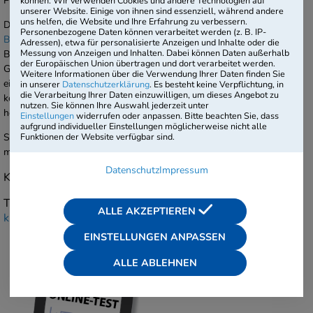
Prüfungshefts sowie jeweils einmal pro Doppelseite.
können. Wir verwenden Cookies und andere Technologien auf
unserer Website. Einige von ihnen sind essenziell, während andere
uns helfen, die Website und Ihre Erfahrung zu verbessern.
Das Branding mit Logo ist im
Premium-Paket
inklusive. Für jeden
Personenbezogene Daten können verarbeitet werden (z. B. IP-
Basistest
kann die Aufbringung zum Preis von 99 € je Beruf und
Adressen), etwa für personalisierte Anzeigen und Inhalte oder die
Messung von Anzeigen und Inhalten. Dabei können Daten außerhalb
Bestellung zusätzlich geordert werden. Zur Einbindung geeignet sind
der Europäischen Union übertragen und dort verarbeitet werden.
Grafikdateien im eps-Format, png-Format oder jpeg/jpg-Format, in
Weitere Informationen über die Verwendung Ihrer Daten finden Sie
einer Auflösung ab mindestens 300 dots per inch (dpi). Die Datei
in unserer
Datenschutzerklärung
. Es besteht keine Verpflichtung, in
die Verarbeitung Ihrer Daten einzuwilligen, um dieses Angebot zu
können Sie im Rahmen des Bestellvorgangs auf unseren Server
nutzen. Sie können Ihre Auswahl jederzeit unter
hochladen oder uns nach Bestellabschluss mailen (
logo@degeba.de
).
Einstellungen
widerrufen oder anpassen. Bitte beachten Sie, dass
aufgrund individueller Einstellungen möglicherweise nicht alle
Funktionen der Website verfügbar sind.
Sie haben Fragen zu unseren Produkten? Wir beraten Sie gerne und
machen Ihnen ein unverbindliches Angebot.
Datenschutz
Impressum
Kundenberatung
Tel.: +49 (69) 94 94 64 70
(Mo–Fr, 9–18 Uhr)
ALLE AKZEPTIEREN
kundenbetreuung@degeba.de
EINSTELLUNGEN ANPASSEN
ALLE ABLEHNEN